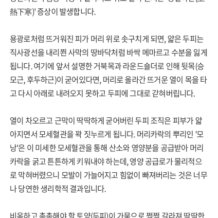
熱下寒)' 증상이 발생합니다.
용광로처럼 뜨거워진 피가 머리 위로 솟구치게 되면, 얇은 두피는
직사광선을 내리쬔 사막의 땅바닥처럼 바싹 메마르고 수분을 잃게
됩니다. 여기에 앞서 설명한 거북목과 라운드숄더로 인해 뒷목(승
모근, 후두하근)이 굳어있다면, 머리로 올라간 뜨거운 열이 목을 타
고 다시 아래로 내려오지 못하고 두피에 그대로 갇혀버립니다.
열이 차오르고 근막이 딱딱하게 굳어버린 두피 조직은 피부가 얇
아지면서 모세혈관을 꽉 짓누르게 됩니다. 머리카락의 뿌리인 '모
낭'은 이 미세한 모세혈관을 통해 산소와 영양분을 공급받아 머리
카락을 굵고 튼튼하게 키워내야 하는데, 영양 공급로가 물리적으
로 막혀버렸으니 모발이 가늘어지고 힘없이 빠져버리는 것은 너무
나 당연한 생리학적 결과입니다.
비옥하고 촉촉해야 할 토양(두피)이 가뭄으로 쩍쩍 갈라져 딱딱한