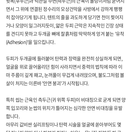
뒷목(후두근)과 턱관절 주변(측두근)의 근육이 돌덩이처럼 굳어지
면서 그 위에 연결된 정수리의 모상건막을 사방에서 강하게 팽팽
히 잡아당기게 됩니다. 텐트의 줄을 과도하게 당기면 천이 찢어지
거나 모양이 일그러지듯이, 얇은 두피 근막은 지속적인 긴장 상태
를 견디지 못하고 두개골 뼈에 찰흙처럼 딱딱하게 엉겨 붙는 '유착
(Adhesion)'을 일으킵니다.
두피가 두개골에 들러붙어 탄력과 장력을 완전히 상실하게 되면,
얼굴을 위로 끌어올리던 힘이 사라지면서 중력의 법칙에 따라 이
마 주름이 깊게 패고, 눈꺼풀이 무겁게 내려앉으며, 불도그처럼 볼
살이 처지는 이른바 '안면 붕괴'가 시작됩니다.
특히 씹는 근육인 측두근(귀 위쪽 두피)이 비대칭으로 굳게 되면 양
쪽 입꼬리와 눈썹의 위치가 틀어지는 심각한 안면 비대칭을 유발
합니다.
아무리 값비싼 실리프팅이나 탄력 시술을 얼굴에 쏟아부어도 몇