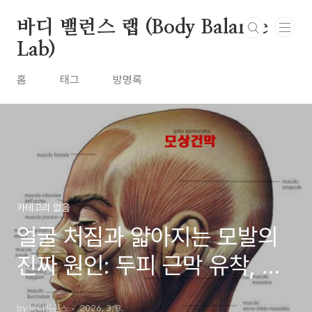
본문 바로가기
바디 밸런스 랩 (Body Balance
Lab)
홈
태그
방명록
카테고리 없음
얼굴 처짐과 얇아지는 모발의
진짜 원인: 두피 근막 유착, 안
면 비대칭, 그리고 탈모의 생리
by 바디밸런스
2026. 3. 8.