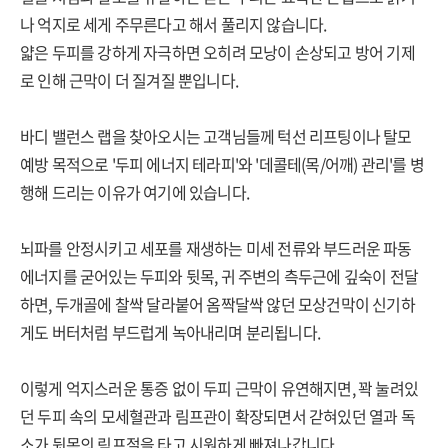
나 억지로 세게 주무른다고 해서 풀리지 않습니다.
얇은 두피를 강하게 자극하면 오히려 모낭이 손상되고 방어 기제
로 인해 근막이 더 질겨질 뿐입니다.
바디 밸런스 랩을 찾아오시는 고객님들께 턱선 리프팅이나 탈모
예방 목적으로 '두피 에너지 테라피'와 '데콜테(목/어깨) 관리'를 병
행해 드리는 이유가 여기에 있습니다.
뇌파를 안정시키고 세포를 재생하는 미세 전류와 부드러운 파동
에너지를 굳어있는 두피와 뒷목, 귀 주변의 측두근에 깊숙이 전달
하면, 두개골에 찰싹 달라붙어 옴짝달싹 않던 모상건막이 신기하
게도 버터처럼 부드럽게 녹아내리며 분리됩니다.
이렇게 억지스러운 통증 없이 두피 근막이 유연해지면, 꽉 눌려있
던 두피 속의 모세혈관과 림프관이 확장되면서 갇혀있던 열과 독
소가 뒷목의 림프절을 타고 시원하게 빠져나갑니다.